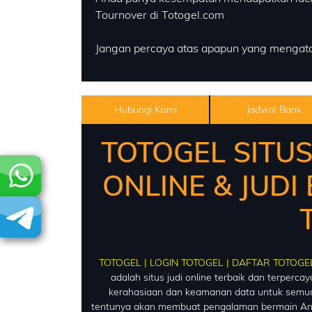
Tournover di Totogel.com
Jangan percaya atas apapun yang mengata
Hubungi Kami
Jadwal Bank
TOTOGEL SITUS
ONLINE & JUDI
TOTOGEL |
LOGIN TOTOGEL |
DAFTAR TOTOGEL
adalah situs judi online terbaik dan terperc
kerahasiaan dan keamanan data untuk semua pr
tentunya akan membuat pengalaman bermain Anda